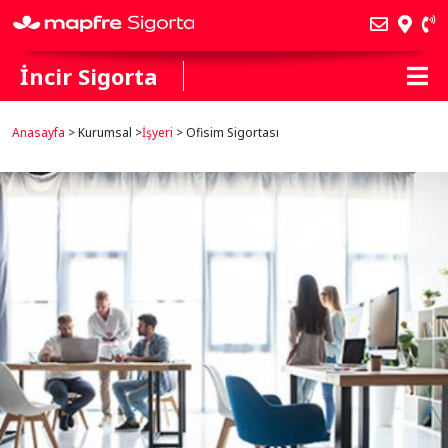
İncir Sigorta
Anasayfa
> Kurumsal >
İşyeri
> Ofisim Sigortası