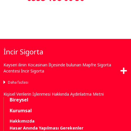
İncir Sigorta
Kayseri ilinin Kocasinan İlçesinde bulunan Mapfre Sigorta
Whatsapp İletişim
Acentesi İncir Sigorta
Daha fazlası
Bize Ulaşın
Kişisel Verilerin İşlenmesi Hakkında Aydınlatma Metni
Bireysel
Neredeyiz
Kurumsal
Bize Yazın
Hakkımızda
Hasar Anında Yapılması Gerekenler